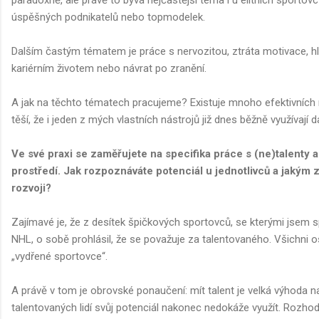
paradoxně, ale právě to bývá nejčastější téma i u elitních sporto
úspěšných podnikatelů nebo topmodelek.
Dalším častým tématem je práce s nervozitou, ztráta motivace, 
kariérním životem nebo návrat po zranění.
A jak na těchto tématech pracujeme? Existuje mnoho efektivních 
těší, že i jeden z mých vlastních nástrojů již dnes běžně využívají
Ve své praxi se zaměřujete na specifika práce s (ne)talenty a
prostředí. Jak rozpoznáváte potenciál u jednotlivců a jakým
rozvoji?
Zajímavé je, že z desítek špičkových sportovců, se kterými jsem s
NHL, o sobě prohlásil, že se považuje za talentovaného. Všichni o
„vydřené sportovce“.
A právě v tom je obrovské ponaučení: mít talent je velká výhoda na
talentovaných lidí svůj potenciál nakonec nedokáže využít. Rozhodují