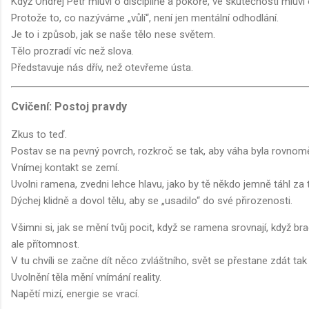
Když Ondřej Petr mluví o disciplíně a pokoře, ve skutečnosti mluví 
Protože to, co nazýváme „vůlí“, není jen mentální odhodlání.
Je to i způsob, jak se naše tělo nese světem.
Tělo prozradí víc než slova.
Představuje nás dřív, než otevřeme ústa.
Cvičení: Postoj pravdy
Zkus to teď.
Postav se na pevný povrch, rozkroč se tak, aby váha byla rovnom
Vnímej kontakt se zemí.
Uvolni ramena, zvedni lehce hlavu, jako by tě někdo jemně táhl za
Dýchej klidně a dovol tělu, aby se „usadilo“ do své přirozenosti.
Všimni si, jak se mění tvůj pocit, když se ramena srovnají, když br
ale přítomnost.
V tu chvíli se začne dít něco zvláštního, svět se přestane zdát tak
Uvolnění těla mění vnímání reality.
Napětí mizí, energie se vrací.