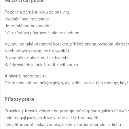
Na co si dát pozor
Pozor na záměnu klidu za pasivitu.
Uvolnění není rezignace.
Je to bdělost bez napětí.
Tělo zůstává připravené, ale ne sevřené.
Vyvaruj se také přehnané korekce, přílišná snaha „vypadat přiroze
Nech pohyb vznikat, ne ho vyrábět.
Pokud tělo ztuhne, vrať se k dechu.
Každý výdech je příležitostí začít znovu.
A hlavně: nehodnoť se.
Cílem není stát se někým jiným, ale vidět, jak tvé tělo reaguje, kdy
Přínosy praxe
Pravidelný trénink vědomého postoje mění způsob, jakým tě svět 
Lidé reagují jinak, protože v tobě cítí klid, ne napětí.
Tvá přítomnost získá hloubku, nejen v komunikaci, ale i v tichu.