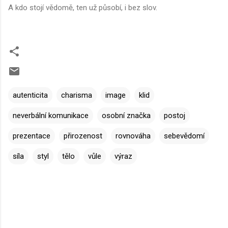
A kdo stojí vědomě, ten už působí, i bez slov.
autenticita
charisma
image
klid
neverbální komunikace
osobní značka
postoj
prezentace
přirozenost
rovnováha
sebevědomí
síla
styl
tělo
vůle
výraz
K
o
m
e