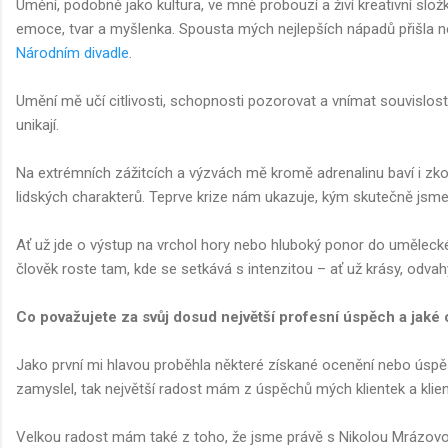
Umění, podobně jako kultura, ve mně probouzí a živí kreativní složk
emoce, tvar a myšlenka. Spousta mých nejlepších nápadů přišla ne
Národním divadle
.
Umění mě učí citlivosti, schopnosti pozorovat a vnímat souvislos
unikají.
Na extrémních zážitcích a výzvách mě kromě adrenalinu baví i zk
lidských charakterů. Teprve krize nám ukazuje, kým skutečně jsme
Ať už jde o výstup na vrchol hory nebo hluboký ponor do uměleckéh
člověk roste tam, kde se setkává s intenzitou – ať už krásy, odvah
Co považujete za svůj dosud největší profesní úspěch a jaké 
Jako první mi hlavou proběhla některé získané ocenění nebo úspě
zamyslel, tak největší radost mám z úspěchů mých klientek a klien
Velkou radost mám také z toho, že jsme právě s Nikolou Mrázovou