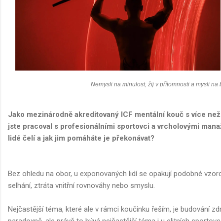
Nemysli na minulost, žij v přítomnosti a mysli na
Jako mezinárodně akreditovaný ICF mentální kouč s více n
jste pracoval s profesionálními sportovci a vrcholovými mana
lidé čelí a jak jim pomáháte je překonávat?
Bez ohledu na obor, u exponovaných lidí se opakují podobné vzorc
selhání, ztráta vnitřní rovnováhy nebo smyslu.
Nejčastější téma, které ale v rámci koučinku řeším, je budování 