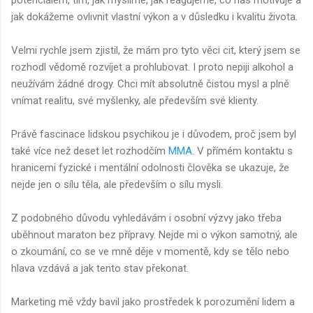
jak dokážeme ovlivnit vlastní výkon a v důsledku i kvalitu života.
Velmi rychle jsem zjistil, že mám pro tyto věci cit, který jsem se
rozhodl vědomě rozvíjet a prohlubovat. I proto nepiji alkohol a
neužívám žádné drogy. Chci mít absolutně čistou mysl a plně
vnímat realitu, své myšlenky, ale především své klienty.
Právě fascinace lidskou psychikou je i důvodem, proč jsem byl
také více než deset let rozhodčím
MMA
. V přímém kontaktu s
hranicemi fyzické i mentální odolnosti člověka se ukazuje, že
nejde jen o sílu těla, ale především o sílu mysli.
Z podobného důvodu vyhledávám i osobní výzvy jako třeba
uběhnout maraton bez přípravy. Nejde mi o výkon samotný, ale
o zkoumání, co se ve mně děje v momentě, kdy se tělo nebo
hlava vzdává a jak tento stav překonat.
Marketing mě vždy bavil jako prostředek k porozumění lidem a