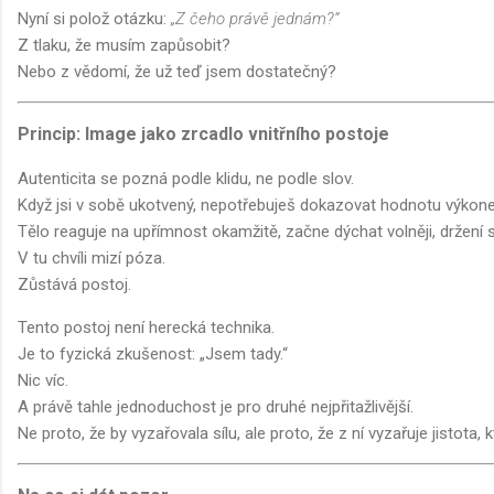
Nyní si polož otázku:
„Z čeho právě jednám?“
Z tlaku, že musím zapůsobit?
Nebo z vědomí, že už teď jsem dostatečný?
Princip: Image jako zrcadlo vnitřního postoje
Autenticita se pozná podle klidu, ne podle slov.
Když jsi v sobě ukotvený, nepotřebuješ dokazovat hodnotu výkon
Tělo reaguje na upřímnost okamžitě, začne dýchat volněji, držení s
V tu chvíli mizí póza.
Zůstává postoj.
Tento postoj není herecká technika.
Je to fyzická zkušenost: „Jsem tady.“
Nic víc.
A právě tahle jednoduchost je pro druhé nejpřitažlivější.
Ne proto, že by vyzařovala sílu, ale proto, že z ní vyzařuje jistota, 