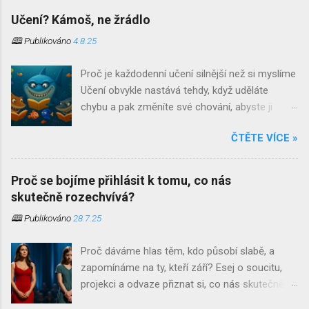
Učení? Kámoš, ne žrádlo
🕮 Publikováno
4.8.25
Proč je každodenní učení silnější než si myslíme
Učení obvykle nastává tehdy, když uděláte
chybu a pak změníte své chování, abyste ji
neopakovali. Učení je jedním z těch slov, která si
ČTĚTE VÍCE »
při jejich vyslovení ostatní spojují s čímsi
strukturovaným, oficiálním a až znepokojivě
systematickým. Jsou to povětšinou místa
Proč se bojíme přihlásit k tomu, co nás
našeho dětství. Školní lavice, tabule a křída,
skutečně rozechvívá?
přezdívky učitelů a bohužel často ještě stále
🕮 Publikováno
28.7.25
přítomný zápas s biflováním . S trochou
nadsázky bychom mohli říct, že pro některé
Proč dáváme hlas těm, kdo působí slabě, a
skončí učení ve chvíli, kdy si naposledy nasadí
zapomínáme na ty, kteří září? Esej o soucitu,
promoční střapce. Co když je to ale přesně
projekci a odvaze přiznat si, co nás skutečně
naopak? Co když se to nejpodstatnější
oslovuje. Byla jednou jedna dívka, která se
začínáme učit až ve chvíli, kdy opustíme