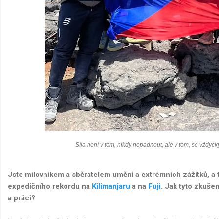
Síla není v tom, nikdy nepadnout, ale v tom, se vždyc
Jste milovníkem a sběratelem umění a extrémních zážitků, a 
expedičního rekordu na
Kilimanjaru
a na
Fuji
. Jak tyto zkušen
a práci?