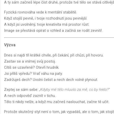
A ty sám začneš lépe číst druhé, protože tvé tělo se stává citlivě
Fyzická rovnováha vede k mentální stabilitě.
Když stojíš pevně, i tvoje rozhodnutí jsou pevnější.
A když jsi uvolněný, tvoje kreativita má prostor růst.
Image se přestává opírat o vzhled a začíná se rodit zevnitř.
Výzva
Dnes si najdi tři krátké chvíle, při čekání, při chůzi, při hovoru.
Zastav se a vnímej svůj postoj.
Cítíš se uzavřeně? Otevři hrudník.
Jsi příliš vpředu? Vrať váhu na paty.
Zadržuješ dech? Uvolni čelist a nech dech volně plynout.
Zeptej se sám sebe:
„Kdyby mé tělo mluvilo za mě, co by řeklo?“
A nech odpověď zaznít v tichu.
Tělo ti nikdy nelže, a když mu začneš naslouchat, začne tě učit.
Protože skutečný styl není o tom, jak vypadáš, ale o tom, jak stojí