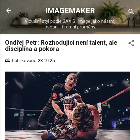
Přeskočit na hlavní ob
IMAGEMAKER
Vizuální styl podle 3AXIS. Image jako nástroj
osobní i firemní proměny.
Ondřej Petr: Rozhodující není talent, ale
disciplína a pokora
🕮 Publikováno
23.10.25