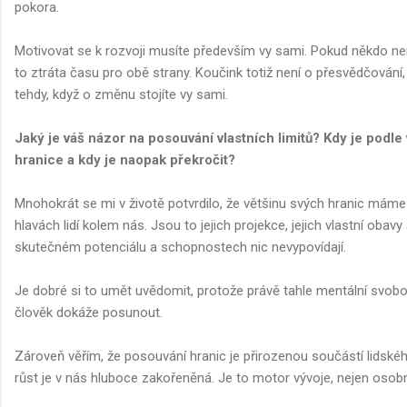
pokora.
Motivovat se k rozvoji musíte především vy sami. Pokud někdo nem
to ztráta času pro obě strany. Koučink totiž není o přesvědčování,
tehdy, když o změnu stojíte vy sami.
Jaký je váš názor na posouvání vlastních limitů? Kdy je podl
hranice a kdy je naopak překročit?
Mnohokrát se mi v životě potvrdilo, že většinu svých hranic máme j
hlavách lidí kolem nás. Jsou to jejich projekce, jejich vlastní obav
skutečném potenciálu a schopnostech nic nevypovídají.
Je dobré si to umět uvědomit, protože právě tahle mentální svob
člověk dokáže posunout.
Zároveň věřím, že posouvání hranic je přirozenou součástí lidské
růst je v nás hluboce zakořeněná. Je to motor vývoje, nejen osobn