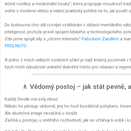
léčivé rostliny a medicinální houby“, která propojuje moudrost tr
světa s moderní vědou a nabízí praktický pohled na to, jak posílit o
Do budoucna chci dál rozvíjet vzdělávání v oblasti mentálního výk
inteligence, protože právě spojení lidského a technologického pot
Zde jsme spojili síly s „otcem internetu“
Patrickem Zandlem
a Iva
PROLNUTO
.
A jedno z mých velkých osobních přání je najít krásný pozemek v 
bych mohl vybudovat unikátní diskrétní místo pro relaxaci a regene
--------------------------------------------------------
🚶 Vědomý postoj – jak stát pevně, a
Každý člověk má svůj obraz.
Někdo ho pěstuje vědomě, jiný ho tvoří bezděčně pohybem, tóne
Ale skutečná image nezačíná u vizáže.
Začíná u postoje, u vnitřního rozhodnutí, jak se vztahuji k sobě i 