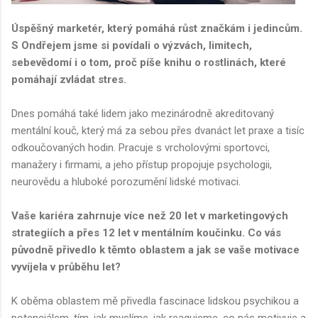
Úspěšný marketér, který pomáhá růst značkám i jedincům.
S Ondřejem jsme si povídali o výzvách, limitech,
sebevědomí i o tom, proč píše knihu o rostlinách, které
pomáhají zvládat stres.
Dnes pomáhá také lidem jako mezinárodně akreditovaný
mentální kouč, který má za sebou přes dvanáct let praxe a tisíc
odkoučovaných hodin. Pracuje s vrcholovými sportovci,
manažery i firmami, a jeho přístup propojuje psychologii,
neurovědu a hluboké porozumění lidské motivaci.
Vaše kariéra zahrnuje více než 20 let v marketingových
strategiích a přes 12 let v mentálním koučinku. Co vás
původně přivedlo k těmto oblastem a jak se vaše motivace
vyvíjela v průběhu let?
K oběma oblastem mě přivedla fascinace lidskou psychikou a
potenciálem, tím, jak myslíme, jak reagujeme, co nás motivuje a