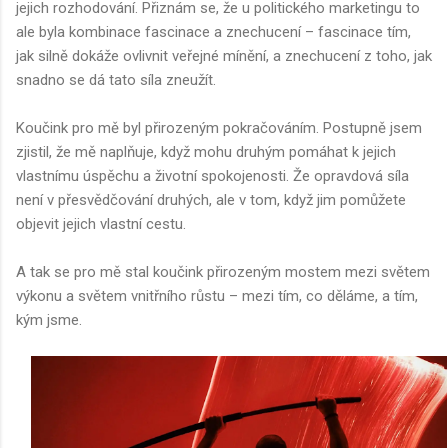
jejich rozhodování. Přiznám se, že u politického marketingu to
ale byla kombinace fascinace a znechucení – fascinace tím,
jak silně dokáže ovlivnit veřejné mínění, a znechucení z toho, jak
snadno se dá tato síla zneužít.
Koučink pro mě byl přirozeným pokračováním. Postupně jsem
zjistil, že mě naplňuje, když mohu druhým pomáhat k jejich
vlastnímu úspěchu a životní spokojenosti. Že opravdová síla
není v přesvědčování druhých, ale v tom, když jim pomůžete
objevit jejich vlastní cestu.
A tak se pro mě stal koučink přirozeným mostem mezi světem
výkonu a světem vnitřního růstu – mezi tím, co děláme, a tím,
kým jsme.