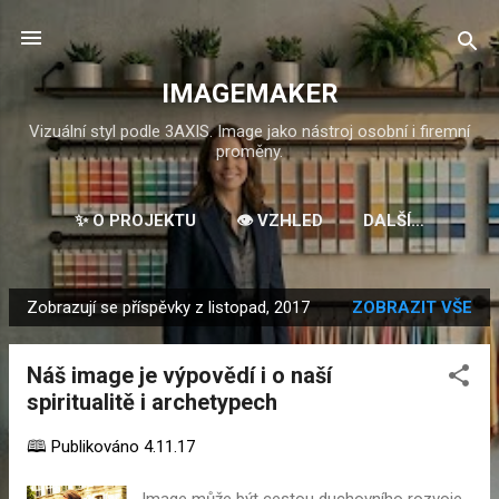
Přeskočit na hlavní obsah
IMAGEMAKER
Vizuální styl podle 3AXIS. Image jako nástroj osobní i firemní
proměny.
✨ O PROJEKTU
👁️ VZHLED
DALŠÍ…
Zobrazují se příspěvky z listopad, 2017
ZOBRAZIT VŠE
P
ř
Náš image je výpovědí i o naší
í
spiritualitě i archetypech
s
p
🕮 Publikováno
4.11.17
ě
v
Image může být cestou duchovního rozvoje