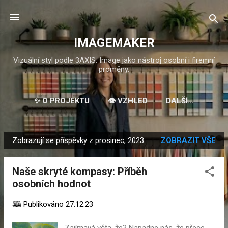
Přeskočit na hlavní obsah
IMAGEMAKER
Vizuální styl podle 3AXIS. Image jako nástroj osobní i firemní
proměny.
✨ O PROJEKTU
👁️ VZHLED
DALŠÍ…
Zobrazují se příspěvky z prosinec, 2023
ZOBRAZIT VŠE
P
ř
Naše skryté kompasy: Příběh
í
osobních hodnot
s
p
🕮 Publikováno
27.12.23
ě
v
Zajímavá věta, že? Napadne nás, že přece