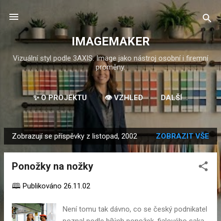
Přeskočit na hlavní obsah
IMAGEMAKER
Vizuální styl podle 3AXIS. Image jako nástroj osobní i firemní
proměny.
✨ O PROJEKTU
👁️ VZHLED
DALŠÍ…
Zobrazují se příspěvky z listopad, 2002
ZOBRAZIT VŠE
P
ř
Ponožky na nožky
í
s
🕮 Publikováno
26.11.02
p
ě
Není tomu tak dávno, co se český podnikatel
v
poznal podle bílých ponožek, fialového saka