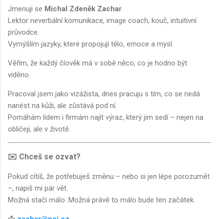
Jmenuji se
Michal Zdeněk Zachar
.
Lektor neverbální komunikace, image coach, kouč, intuitivní
průvodce.
Vymýšlím jazyky, které propojují tělo, emoce a mysl.
Věřím, že každý člověk má v sobě něco, co je hodno být
viděno.
Pracoval jsem jako vizážista, dnes pracuju s tím, co se nedá
nanést na kůži, ale zůstává pod ní.
Pomáhám lidem i firmám najít výraz, který jim sedí – nejen na
obličeji, ale v životě.
✉️ Chceš se ozvat?
Pokud cítíš, že potřebuješ změnu – nebo si jen lépe porozumět
–, napiš mi pár vět.
Možná stačí málo. Možná právě to málo bude ten začátek.
📩
zachar@pei.cz