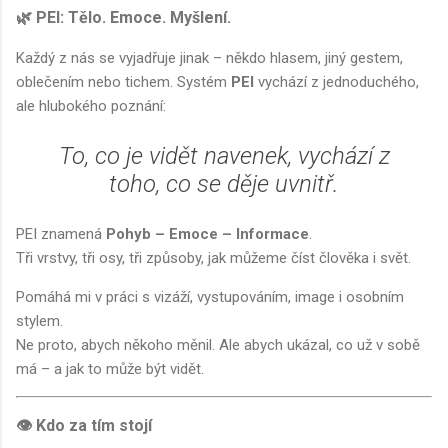
🌿 PEI: Tělo. Emoce. Myšlení.
Každý z nás se vyjadřuje jinak – někdo hlasem, jiný gestem,
oblečením nebo tichem. Systém
PEI
vychází z jednoduchého,
ale hlubokého poznání:
To, co je vidět navenek, vychází z
toho, co se děje uvnitř.
PEI znamená
Pohyb – Emoce – Informace
.
Tři vrstvy, tři osy, tři způsoby, jak můžeme číst člověka i svět.
Pomáhá mi v práci s vizáží, vystupováním, image i osobním
stylem.
Ne proto, abych někoho měnil. Ale abych ukázal, co už v sobě
má – a jak to může být vidět.
👁 Kdo za tím stojí