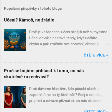
Populární příspěvky z tohoto blogu
Učení? Kámoš, ne žrádlo
Proč je každodenní učení silnější než si myslíme
Učení obvykle nastává tehdy, když uděláte
chybu a pak změníte své chování, abyste ji
neopakovali. Učení je jedním z těch slov, která si
ČTĚTE VÍCE »
při jejich vyslovení ostatní spojují s čímsi
strukturovaným, oficiálním a až znepokojivě
systematickým. Jsou to povětšinou místa
Proč se bojíme přihlásit k tomu, co nás
našeho dětství. Školní lavice, tabule a křída,
skutečně rozechvívá?
přezdívky učitelů a bohužel často ještě stále
přítomný zápas s biflováním . S trochou
Proč dáváme hlas těm, kdo působí slabě, a
nadsázky bychom mohli říct, že pro některé
zapomínáme na ty, kteří září? Esej o soucitu,
skončí učení ve chvíli, kdy si naposledy nasadí
projekci a odvaze přiznat si, co nás skutečně
promoční střapce. Co když je to ale přesně
oslovuje. Byla jednou jedna dívka, která se
naopak? Co když se to nejpodstatnější
ČTĚTE VÍCE »