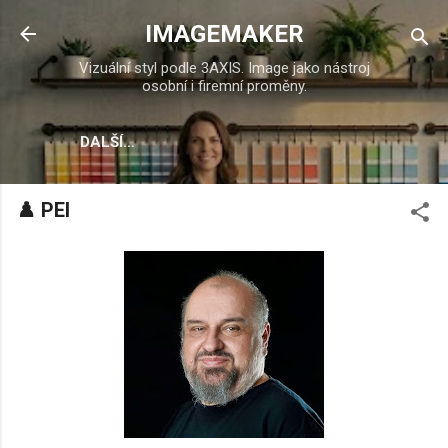
Přeskočit na hlavní obsah
IMAGEMAKER
Vizuální styl podle 3AXIS. Image jako nástroj
osobní i firemní proměny.
DALŠÍ…
♟️ PEI