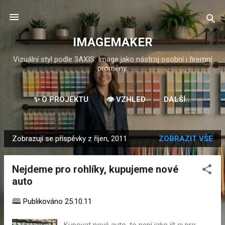
Přeskočit na hlavní obsah
IMAGEMAKER
Vizuální styl podle 3AXIS. Image jako nástroj osobní i firemní
proměny.
✨ O PROJEKTU
👁️ VZHLED
DALŠÍ…
Zobrazují se příspěvky z říjen, 2011
ZOBRAZIT VŠE
P
ř
Nejdeme pro rohlíky, kupujeme nové
í
auto
s
p
🕮 Publikováno
25.10.11
ě
v
Kupovat nové auto, to není jako jít si pro