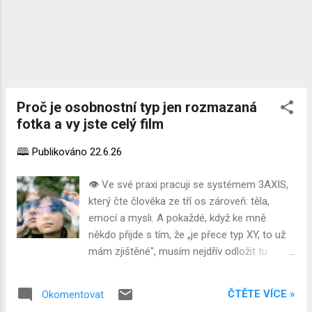
Maximálně to, ...
Proč je osobnostní typ jen rozmazaná
fotka a vy jste celý film
🕮 Publikováno
22.6.26
👁️ Ve své praxi pracuji se systémem 3AXIS,
který čte člověka ze tří os zároveň: těla,
emocí a mysli. A pokaždé, když ke mně
někdo přijde s tím, že „je přece typ XY, to už
mám zjištěné", musím nejdřív odložit tu
nálepku stranou, abych vůbec viděl člověka,
který přede mnou stojí. Dovolte mi vysvětlit,
ČTĚTE VÍCE »
Okomentovat
proč jedna nálepka nikdy nemůže zachytit to,