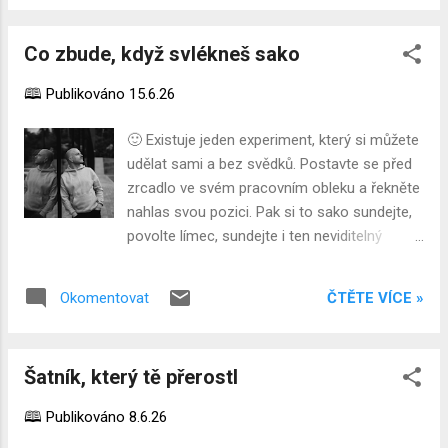
co vy. 🎞️ Osobnostní typ je 2D snímek. Vy
jste 3D bytost. Osobnostní test vás zachytí
Co zbude, když svlékneš sako
jako plochou fotografii. Tělo, emoce a mysl
přitom nejsou tři odškrtnutá políčka, ale tři
🕮 Publikováno
15.6.26
osy, které se neustále proplétají a mění svůj
vzájemný poměr. Plochý obrázek z toho
🙂 Existuje jeden experiment, který si můžete
udělá jednu strnulou pózu. 3AXIS místo toho
udělat sami a bez svědků. Postavte se před
sleduje pohyb mezi osami, protože právě
zrcadlo ve svém pracovním obleku a řekněte
tam, v tom napětí a vyvažování, jste vy. 🌗
nahlas svou pozici. Pak si to sako sundejte,
Ten snímek navíc vznikl za špatného světla.
povolte límec, sundejte i ten neviditelný
Udělejte si stejný test dnes a za pět týdnů
odznak funkce a řekněte jen své jméno.
znovu. Zhruba polovina lidí dostane jiný
Pokud ucítíte mezi těmi dvěma větami
výsledek, aniž by se v jejich povaze cokoli
ČTĚTE VÍCE »
Okomentovat
propad, nejste sami. Zažil jsem ho taky.
změnilo. Nezestárla duše, jen se posunula
Dlouho mě fascinovalo, jak přesně šaty mluví
nálada nebo byl horší spánek. Co to...
dřív než my. Oblečení není dekorace, je to řeč.
Šatník, který tě přerostl
A jako každá řeč umí říkat pravdu i lhát. Když
se identita sroste s pracovní pozicí, kostým
🕮 Publikováno
8.6.26
přestává být nástrojem a stává se protézou .