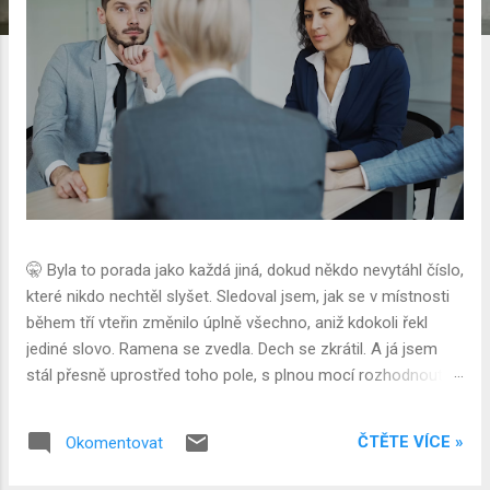
k
y
🤫 Byla to porada jako každá jiná, dokud někdo nevytáhl číslo,
které nikdo nechtěl slyšet. Sledoval jsem, jak se v místnosti
během tří vteřin změnilo úplně všechno, aniž kdokoli řekl
jediné slovo. Ramena se zvedla. Dech se zkrátil. A já jsem
stál přesně uprostřed toho pole, s plnou mocí rozhodnout,
kterým směrem se to pole teď naklopí. 🎻 Ladička funguje na
principu, který se dá ověřit fyzikálně, ne jen metaforicky.
ČTĚTE VÍCE »
Okomentovat
Rozezníte jednu, a druhá ladička ve stejné místnosti, i když
se jí nikdo nedotkl, se po chvíli rozezní na stejné frekvenci