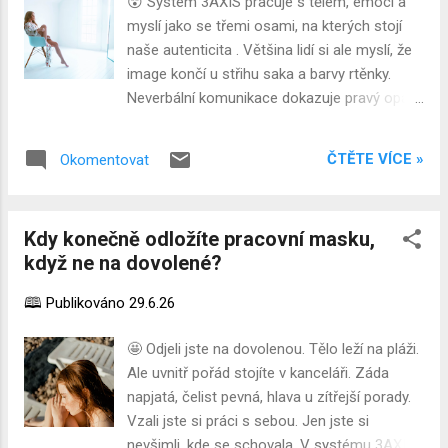
😲 Systém 3AXIS pracuje s tělem, emocí a
ostré geometrické linie, sdělují okolí, že jejich
myslí jako se třemi osami, na kterých stojí
nositel přemýšlí spíše logicky a přímočaře,
naše autenticita . Většina lidí si ale myslí, že
směrem k jednoznačným výsledkům. Člověk
image končí u střihu saka a barvy rtěnky.
v takovém vzoru často působí jako ten, kdo
Neverbální komunikace dokazuje pravý opak.
už má jasno, kudy se má diskuze ubírat, a
👗 Tři roviny, kde se image a řeč těla protínají,
nepotřebuje ji zbytečně natahovat. Oblé tvary,
aniž bychom si to obvykle uvědomovali.
křivky, vlnovky, organické motivy naopak
ČTĚTE VÍCE »
Okomentovat
Horno-dolní osa. Skloněná hlava a svěšená
vytvářejí prostor pro dvojznačnost.
ramena dokážou zneplatnit i ten nejlépe
Nesignalizují nejistotu, signalizují ochotu
padnoucí oblek. Oblečení komunikuje status,
nechat ve...
Kdy konečně odložíte pracovní masku,
ale postura komunikuje, jestli si ho člověk
když ne na dovolené?
skutečně věří. Pravo-levá osa. Asymetrie v
gestech, jedno rameno výš než druhé, ruka
🕮 Publikováno
29.6.26
schovaná v kapse zatímco druhá gestikuluje,
prozrazuje vnitřní nesoulad rychleji než
🤩 Odjeli jste na dovolenou. Tělo leží na pláži.
jakákoli barva na klopě. Předo-zadní osa.
Ale uvnitř pořád stojíte v kanceláři. Záda
Naklonění těla dopředu signalizuje zapojení,
napjatá, čelist pevná, hlava u zítřejší porady.
naklonění dozadu odstup. Tahle osa
Vzali jste si práci s sebou. Jen jste si
rozhoduje o tom, jestli váš vzhled působí
nevšimli, kde se schovala. V systému 3AXIS