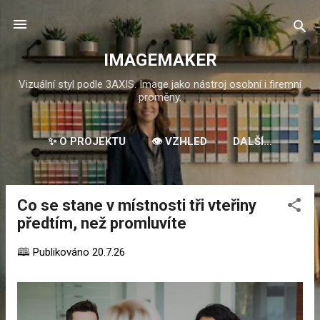
Přeskočit na hlavní obsah
IMAGEMAKER
Vizuální styl podle 3AXIS. Image jako nástroj osobní i firemní
proměny.
✨ O PROJEKTU
👁️ VZHLED
DALŠÍ…
Co se stane v místnosti tři vteřiny
P
předtím, než promluvíte
ř
í
🕮 Publikováno
20.7.26
s
p
ě
v