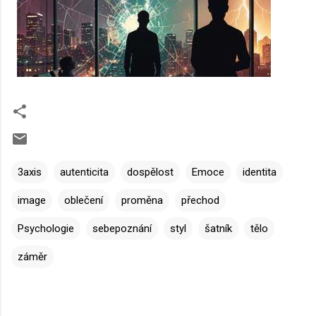
3axis
autenticita
dospělost
Emoce
identita
image
oblečení
proměna
přechod
Psychologie
sebepoznání
styl
šatník
tělo
záměr
K
o