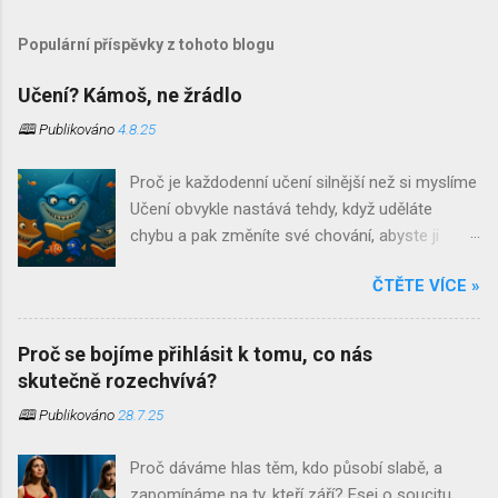
Populární příspěvky z tohoto blogu
Učení? Kámoš, ne žrádlo
🕮 Publikováno
4.8.25
Proč je každodenní učení silnější než si myslíme
Učení obvykle nastává tehdy, když uděláte
chybu a pak změníte své chování, abyste ji
neopakovali. Učení je jedním z těch slov, která si
ČTĚTE VÍCE »
při jejich vyslovení ostatní spojují s čímsi
strukturovaným, oficiálním a až znepokojivě
systematickým. Jsou to povětšinou místa
Proč se bojíme přihlásit k tomu, co nás
našeho dětství. Školní lavice, tabule a křída,
skutečně rozechvívá?
přezdívky učitelů a bohužel často ještě stále
🕮 Publikováno
28.7.25
přítomný zápas s biflováním . S trochou
nadsázky bychom mohli říct, že pro některé
Proč dáváme hlas těm, kdo působí slabě, a
skončí učení ve chvíli, kdy si naposledy nasadí
zapomínáme na ty, kteří září? Esej o soucitu,