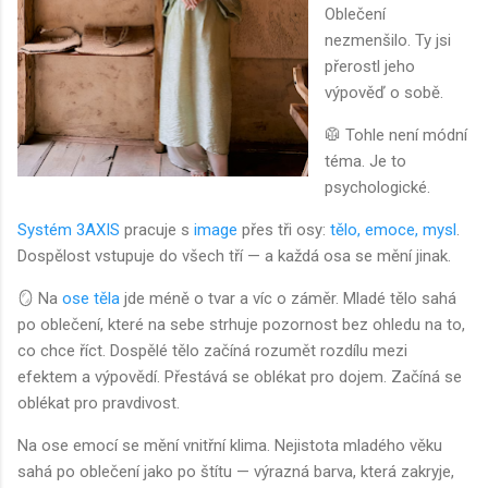
Oblečení
nezmenšilo. Ty jsi
přerostl jeho
výpověď o sobě.
🥼 Tohle není módní
téma. Je to
psychologické.
Systém 3AXIS
pracuje s
image
přes tři osy:
tělo, emoce, mysl
.
Dospělost vstupuje do všech tří — a každá osa se mění jinak.
🪞 Na
ose těla
jde méně o tvar a víc o záměr. Mladé tělo sahá
po oblečení, které na sebe strhuje pozornost bez ohledu na to,
co chce říct. Dospělé tělo začíná rozumět rozdílu mezi
efektem a výpovědí. Přestává se oblékat pro dojem. Začíná se
oblékat pro pravdivost.
Na ose emocí se mění vnitřní klima. Nejistota mladého věku
sahá po oblečení jako po štítu — výrazná barva, která zakryje,