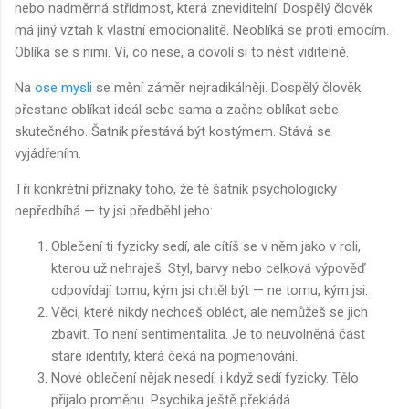
nebo nadměrná střídmost, která zneviditelní. Dospělý člověk
má jiný vztah k vlastní emocionalitě. Neoblíká se proti emocím.
Oblíká se s nimi. Ví, co nese, a dovolí si to nést viditelně.
Na
ose mysli
se mění záměr nejradikálněji. Dospělý člověk
přestane oblíkat ideál sebe sama a začne oblíkat sebe
skutečného. Šatník přestává být kostýmem. Stává se
vyjádřením.
Tři konkrétní příznaky toho, že tě šatník psychologicky
nepředbíhá — ty jsi předběhl jeho:
Oblečení ti fyzicky sedí, ale cítíš se v něm jako v roli,
kterou už nehraješ. Styl, barvy nebo celková výpověď
odpovídají tomu, kým jsi chtěl být — ne tomu, kým jsi.
Věci, které nikdy nechceš obléct, ale nemůžeš se jich
zbavit. To není sentimentalita. Je to neuvolněná část
staré identity, která čeká na pojmenování.
Nové oblečení nějak nesedí, i když sedí fyzicky. Tělo
přijalo proměnu. Psychika ještě překládá.