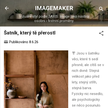
Přeskočit na hlavní obsah
IMAGEMAKER
Vizuální styl podle 3AXIS. Image jako nástroj
osobní i firemní proměny.
Šatník, který tě přerostl
🕮 Publikováno
8.6.26
👘 Jsou v šatníku
věci, které ti sedí
přesně, ale cítíš se v
nich divně. Stejná
velikost jako před
lety, stejný střih,
stejná barva.
Fyzicky nic nesedlo,
ale psychologicky
se něco posunulo.