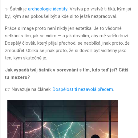
✨ Šatník je
archeologie identity
. Vrstva po vrstvě ti říká, kým jsi
byl, kým ses pokoušel být a kde si to ještě nezpracoval.
Práce s image proto není nikdy jen estetika. Je to vědomé
setkání s tím, jak se vidím — a jak dovolím, aby mě viděli druzí.
Dospělý člověk, který přijal přechod, se neoblíká jinak proto, že
zmoudřel. Oblíká se jinak proto, že si dovolil být viditelný jako
ten, kým skutečně je.
Jak vypadá tvůj šatník v porovnání s tím, kdo teď jsi? Cítíš
tu mezeru?
👉 Navazuje na článek:
Dospělost ti nezavolá předem
.