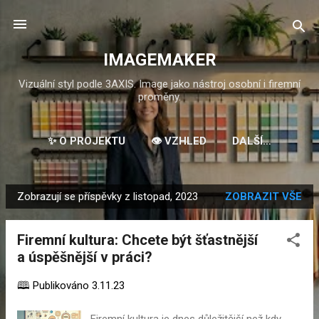
Přeskočit na hlavní obsah
IMAGEMAKER
Vizuální styl podle 3AXIS. Image jako nástroj osobní i firemní
proměny.
✨ O PROJEKTU
👁️ VZHLED
DALŠÍ…
Zobrazují se příspěvky z listopad, 2023
ZOBRAZIT VŠE
P
ř
Firemní kultura: Chcete být šťastnější
í
a úspěšnější v práci?
s
p
🕮 Publikováno
3.11.23
ě
v
Firemní kultura je dnes důležitější než kdy