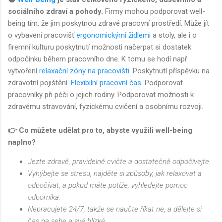
sociálního zdraví a pohody.
Firmy mohou podporovat well-
being tím, že jim poskytnou zdravé pracovní prostředí. Může jít
o vybavení pracovišť
ergonomickými židlemi
a stoly, ale i o
firemní kulturu poskytnutí možnosti načerpat si dostatek
odpočinku během pracovního dne. K tomu se hodí např.
vytvoření
relaxační zóny na pracovišti
. Poskytnutí příspěvku na
zdravotní pojištění.
Flexibilní pracovní čas
. Podporovat
pracovníky při péči o jejich rodiny. Podporovat možnosti k
zdravému stravování, fyzickému cvičení a osobnímu rozvoji.
👉 Co můžete udělat pro to, abyste využili well-being
naplno?
Jezte zdravě, pravidelně cvičte a dostatečně odpočívejte.
Vyhýbejte se stresu, najděte si způsoby, jak relaxovat a
odpočívat, a pokud máte potíže, vyhledejte pomoc
odborníka.
Nepracujete 24/7, takže se naučte říkat ne, a dělejte si
čas na sebe a své blízké.