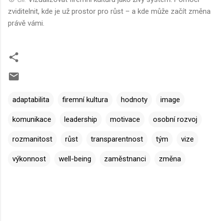
zviditelnit, kde je už prostor pro růst – a kde může začít změna
právě vámi.
adaptabilita
firemní kultura
hodnoty
image
komunikace
leadership
motivace
osobní rozvoj
rozmanitost
růst
transparentnost
tým
vize
výkonnost
well-being
zaměstnanci
změna
K
o
m