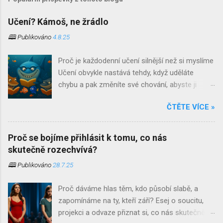
Učení? Kámoš, ne žrádlo
🕮 Publikováno
4.8.25
Proč je každodenní učení silnější než si myslíme
Učení obvykle nastává tehdy, když uděláte
chybu a pak změníte své chování, abyste ji
neopakovali. Učení je jedním z těch slov, která si
ČTĚTE VÍCE »
při jejich vyslovení ostatní spojují s čímsi
strukturovaným, oficiálním a až znepokojivě
systematickým. Jsou to povětšinou místa
Proč se bojíme přihlásit k tomu, co nás
našeho dětství. Školní lavice, tabule a křída,
skutečně rozechvívá?
přezdívky učitelů a bohužel často ještě stále
🕮 Publikováno
28.7.25
přítomný zápas s biflováním . S trochou
nadsázky bychom mohli říct, že pro některé
Proč dáváme hlas těm, kdo působí slabě, a
skončí učení ve chvíli, kdy si naposledy nasadí
zapomínáme na ty, kteří září? Esej o soucitu,
promoční střapce. Co když je to ale přesně
projekci a odvaze přiznat si, co nás skutečně
naopak? Co když se to nejpodstatnější