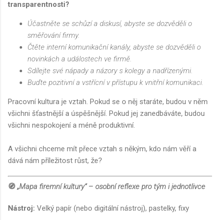
transparentnosti?
Účastněte se schůzí a diskusí, abyste se dozvěděli o
směřování firmy.
Čtěte interní komunikační kanály, abyste se dozvěděli o
novinkách a událostech ve firmě.
Sdílejte své nápady a názory s kolegy a nadřízenými.
Buďte pozitivní a vstřícní v přístupu k vnitřní komunikaci.
Pracovní kultura je vztah. Pokud se o něj staráte, budou v něm
všichni šťastnější a úspěšnější. Pokud jej zanedbáváte, budou
všichni nespokojení a méně produktivní.
A všichni chceme mít přece vztah s někým, kdo nám věří a
dává nám příležitost růst, že?
🧭
„Mapa firemní kultury“ – osobní reflexe pro tým i jednotlivce
Nástroj:
Velký papír (nebo digitální nástroj), pastelky, fixy