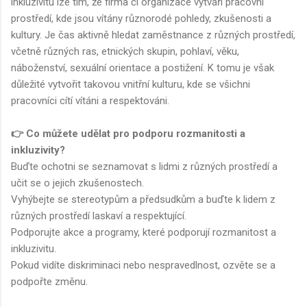
inkluzivitu lze tím, že firma či organizace vytváří pracovní
prostředí, kde jsou vítány různorodé pohledy, zkušenosti a
kultury. Je čas aktivně hledat zaměstnance z různých prostředí,
včetně různých ras, etnických skupin, pohlaví, věku,
náboženství, sexuální orientace a postižení. K tomu je však
důležité vytvořit takovou vnitřní kulturu, kde se všichni
pracovníci cítí vítáni a respektováni.
👉 Co můžete udělat pro podporu rozmanitosti a
inkluzivity?
Buďte ochotni se seznamovat s lidmi z různých prostředí a
učit se o jejich zkušenostech.
Vyhýbejte se stereotypům a předsudkům a buďte k lidem z
různých prostředí laskaví a respektující.
Podporujte akce a programy, které podporují rozmanitost a
inkluzivitu.
Pokud vidíte diskriminaci nebo nespravedlnost, ozvěte se a
podpořte změnu.