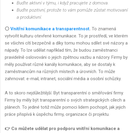
Buďte aktivní v týmu, i když pracujete z domova.
Buďte pozitivní, protože to vám pomůže zůstat motivovaní
a produktivní.
⚪
Vnitřní komunikace a transparentnost
.
To znamená
vytvořit kulturu otevřené komunikace. To je prostředí, ve kterém
se všichni cítí bezpečně a díky tomu mohou sdílet své názory a
nápady. To lze udělat například tím, že budou zaměstnanci
pravidelně oslovováni o jejich zpětnou vazbu a názory. Firmy by
měly používat různé kanály komunikace, aby se dostaly k
zaměstnancům na různých místech a úrovních. To může
zahrnovat: e-mail, intranet, sociální média a osobní schůzky.
A to skoro nejdůležitější. Byt transparentní o směřování firmy.
Firmy by měly být transparentní o svých strategických cílech a
plánech. To jediné totiž může pomoci lidem pochopit, jak jejich
práce přispívá k úspěchu firmy, organizace či projektu.
👉 Co můžete udělat pro podporu vnitřní komunikace a