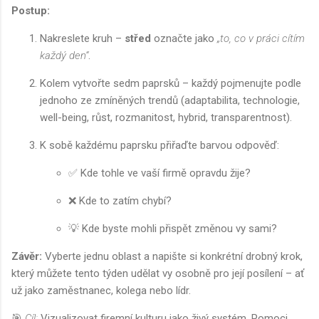
Postup:
Nakreslete kruh –
střed
označte jako
„to, co v práci cítím
každý den“
.
Kolem vytvořte sedm paprsků – každý pojmenujte podle
jednoho ze zmíněných trendů (adaptabilita, technologie,
well-being, růst, rozmanitost, hybrid, transparentnost).
K sobě každému paprsku přiřaďte barvou odpověď:
✅ Kde tohle ve vaší firmě opravdu žije?
❌ Kde to zatím chybí?
💡 Kde byste mohli přispět změnou vy sami?
Závěr:
Vyberte jednu oblast a napište si konkrétní drobný krok,
který můžete tento týden udělat vy osobně pro její posílení – ať
už jako zaměstnanec, kolega nebo lídr.
🎯
Cíl:
Vizualizovat firemní kulturu jako živý systém. Pomoci