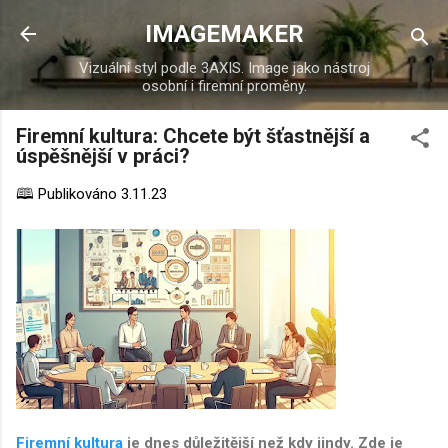
Přeskočit na hlavní obsah
IMAGEMAKER
Vizuální styl podle 3AXIS. Image jako nástroj
osobní i firemní proměny.
Firemní kultura: Chcete být šťastnější a
úspěšnější v práci?
🕮 Publikováno
3.11.23
Firemní kultura
je dnes důležitější než kdy jindy. Zde je