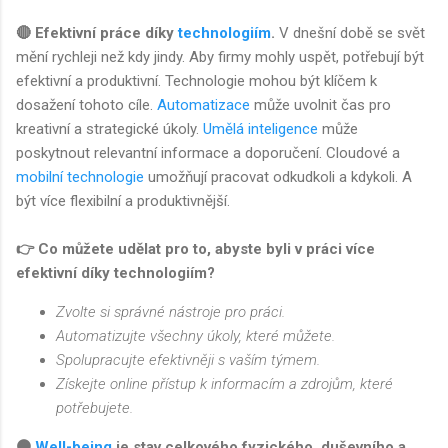
🔴 Efektivní práce díky
technologiím
.
V dnešní době se svět
mění rychleji než kdy jindy. Aby firmy mohly uspět, potřebují být
efektivní a produktivní. Technologie mohou být klíčem k
dosažení tohoto cíle.
Automatizace
může uvolnit čas pro
kreativní a strategické úkoly.
Umělá inteligence
může
poskytnout relevantní informace a doporučení. Cloudové a
mobilní technologie
umožňují pracovat odkudkoli a kdykoli. A
být více flexibilní a produktivnější.
👉 Co můžete udělat pro to, abyste byli v práci více
efektivní díky technologiím?
Zvolte si správné nástroje pro práci.
Automatizujte všechny úkoly, které můžete.
Spolupracujte efektivněji s vaším týmem.
Získejte online přístup k informacím a zdrojům, které
potřebujete.
🟠
Well-being
je stav celkového fyzického, duševního a