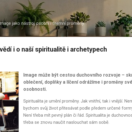
Přeskočit na hlavní obsah
 Image jako nástroj osobní i firemní proměny.
ědí i o naší spiritualitě i archetypech
Image může být cestou duchovního rozvoje – sk
oblečení, doplňky a líčení odrážíme i proměny sv
osobnosti.
Spiritualita je umění proměny. Jak vnitřní, tak i vnější. Ne
bychom svůj život přitesávat podle předem určené form
Není třeba mít pevný plán či řád. Spiritualita je duchovnos
třeba se znovu naučit naslouchat sám sobě.