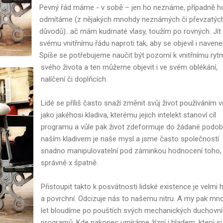
Pevný řád máme - v sobě – jen ho neznáme, případně h
odmítáme (z nějakých mnohdy neznámých či převzatýc
důvodů)…ač mám kudrnaté vlasy, toužím po rovných. Jít
svému vnitřnímu řádu naproti tak, aby se objevil i navene
Spíše se potřebujeme naučit být pozorní k vnitřnímu ryt
svého života a ten můžeme objevit i ve svém oblékání,
nalíčení či doplňcích.
Lidé se příliš často snaží změnit svůj život používáním v
jako jakéhosi kladiva, kterému jejich intelekt stanoví cíl
programu a vůle pak život zdeformuje do žádané podob
naším kladivem je naše mysl a jsme často společností
snadno manipulovatelní pod záminkou hodnocení toho, 
správně x špatně.
Přistoupit takto k posvátnosti lidské existence je velmi 
a povrchní. Odcizuje nás to našemu nitru. A my pak mn
let bloudíme po pouštích svých mechanických duchovn
programů. Kde nakonec umíráme žízní i hladem, který si