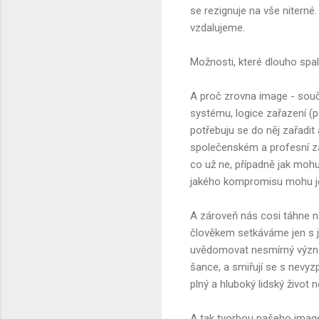
se rezignuje na vše niterné.
vzdalujeme.
Možnosti, které dlouho spa
A proč zrovna image - souča
systému, logice zařazení (p
potřebuju se do něj zařadit 
společenském a profesní zařa
co už ne, případně jak mohu
jakého kompromisu mohu ješ
A zároveň nás cosi táhne n
člověkem setkáváme jen s jeh
uvědomovat nesmírný význam 
šance, a smiřují se s nevyzp
plný a hluboký lidský život 
A tak tvorbou našeho image