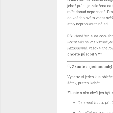
jehož práce je založena na 
míře dosud nepoznané. Prot
do vašeho světa vnést svěž
stály neproniknutelné zdi.
PS:
všimli jste si na obou fo
kolem vás na vás všímali ja
každodenně, každý v jiné ro
chcete působit VY
?
🔍 Zkuste si jednoduch
Vyberte si jeden kus obleče
šátek, prsten, kabát.
Zkuste s ním chvíli jen být. 
Co o mně tenhle před
Vybral(a) jsem si ho o