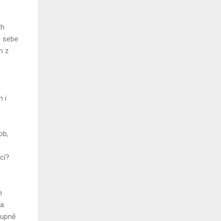
ch
e sebe
m z
 i
ob,
cí?
e
na
tupně