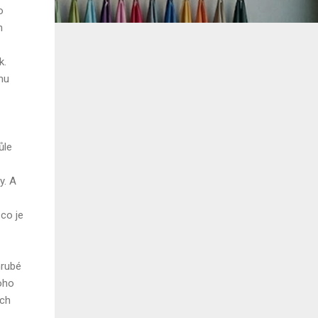
o
h
k.
mu
ůle
y. A
co je
hrubé
oho
ích