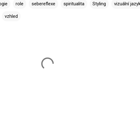
ogie
role
sebereflexe
spiritualita
Styling
vizuální jazy
vzhled