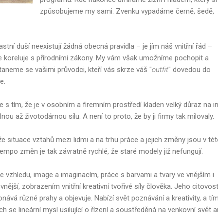
způsobujeme my sami. Zvenku vypadáme černě, šedě,
astní duší neexistují žádná obecná pravidla – je jím náš vnitřní řád –
ře koreluje s přírodními zákony. My vám však umožníme pochopit a
aneme se vašimi průvodci, kteří vás skrze váš "
outfit
" dovedou do
e.
s tím, že je v osobním a firemním prostředí kladen velký důraz na 
ou až životodárnou sílu. A není to proto, že by ji firmy tak milovaly.
že situace vztahů mezi lidmi a na trhu práce a jejich změny jsou v té
empo změn je tak závratně rychlé, že staré modely již nefungují.
 vzhledu, image a imaginacím, práce s barvami a tvary ve vnějším i
vnější, zobrazením vnitřní kreativní tvořivé síly člověka. Jeho citovost
onává různé prahy a objevuje. Nabízí svět poznávání a kreativity, a tím
ých se lineární mysl usilující o řízení a soustředěná na venkovní svět a