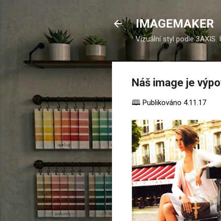
IMAGEMAKER
Vizuální styl podle 3AXIS.
Náš image je výpov
🕮 Publikováno
4.11.17