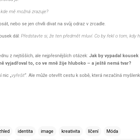
kde mě možná zrazuje?
át, nebo se jen chvíli dívat na svůj odraz v zrcadle.
kousek dál:
Představte si, že ten předmět mluví. Co by řekl o tom, kdy 
ednu z nejtišších, ale nejpřesnějších otázek:
Jak by vypadal kousek
ně vyjadřoval to, co ve mně žije hluboko – a ještě nemá tvar?
 nic „
vyřešit
“. Ale může otevřít cestu k sobě, která nezačíná myšlen
zhled
identita
image
kreativita
líčení
Móda