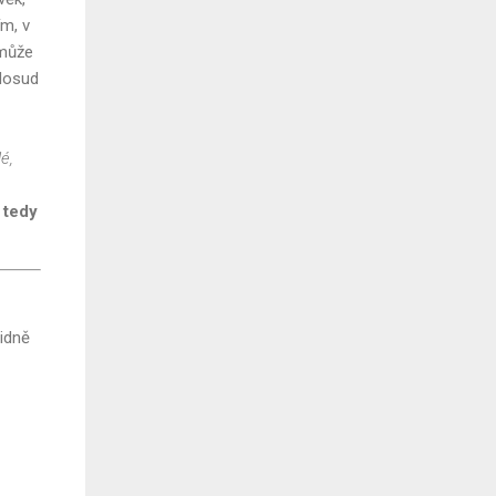
ím, v
 může
 dosud
é,
 tedy
lidně