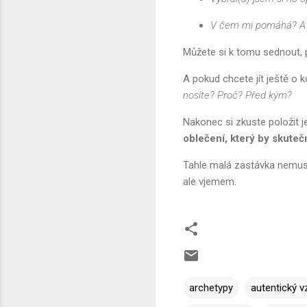
V čem mi pomáhá? A 
Můžete si k tomu sednout, ps
A pokud chcete jít ještě o 
nosíte? Proč? Před kým?
Nakonec si zkuste položit j
oblečení, který by skuteč
Tahle malá zastávka nemusí
ale vjemem.
archetypy
autentický v