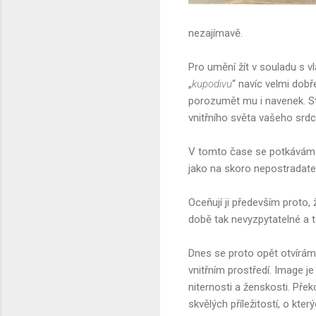
nezajímavě.
Pro umění žít v souladu s vl
„
kupodivu
“ navíc velmi dob
porozumět mu i navenek. St
vnitřního světa vašeho srdc
V tomto čase se potkáváme 
jako na skoro nepostradateln
Oceňují ji především proto, 
době tak nevyzpytatelné a t
Dnes se proto opět otvíráme
vnitřním prostředí. Image je 
niternosti a ženskosti. Přek
skvělých příležitostí, o kter