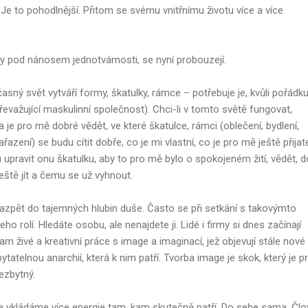
 Je to pohodlnější. Přitom se svému vnitřnímu životu více a více
ly pod nánosem jednotvárnosti, se nyní probouzejí.
sný svět vytváří formy, škatulky, rámce – potřebuje je, kvůli pořádku
řevažující maskulinní společnost). Chci-li v tomto světě fungovat,
a je pro mě dobré vědět, ve které škatulce, rámci (oblečení, bydlení,
zení) se budu cítit dobře, co je mi vlastní, co je pro mě ještě přijat
 upravit onu škatulku, aby to pro mě bylo o spokojeném žití, vědět, d
tě jít a čemu se už vyhnout.
azpět do tajemných hlubin duše. Často se při setkání s takovýmto
o rolí. Hledáte osobu, ale nenajdete ji. Lidé i firmy si dnes začínají
živé a kreativní práce s image a imaginací, jež objevují stále nové
ytatelnou anarchií, která k nim patří. Tvorba image je skok, který je p
nezbytný.
 vkládáme více energie tam, kam skutečně patří. Do sebe sama. Člo