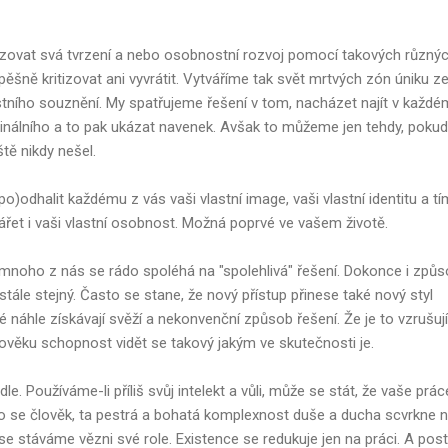
zovat svá tvrzení a nebo osobnostní rozvoj pomocí takových různý
pěšně kritizovat ani vyvrátit. Vytváříme tak svět mrtvých zón úniku z
stního souznění. My spatřujeme řešení v tom, nacházet najít v každé
inálního a to pak ukázat navenek. Avšak to můžeme jen tehdy, pokud
tě nikdy nešel.
dhalit každému z vás vaši vlastní image, vaši vlastní identitu a tím
et i vaši vlastní osobnost. Možná poprvé ve vašem životě.
mnoho z nás se rádo spoléhá na "spolehlivá" řešení. Dokonce i způs
stále stejný. Často se stane, že nový přístup přinese také nový styl
é náhle získávají svěží a nekonvenční způsob řešení. Že je to vzrušují
lověku schopnost vidět se takový jakým ve skutečnosti je.
dle. Používáme-li příliš svůj intelekt a vůli, může se stát, že vaše prác
sto se člověk, ta pestrá a bohatá komplexnost duše a ducha scvrkne 
se stáváme vězni své role. Existence se redukuje jen na práci. A pos