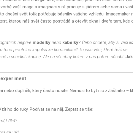
tvorbě vaší image a imaginaci s ní, pracuje s jádrem sebe sama i vaš
o dnešní svět tolik potřebuje básníky vašeho vzhledu. Imagemaker
est, kterou náš svět často postrádá a otevřít okna i dveře tam, kde
tografiích nejprve
modelky
nebo
kabelky
?
Čeho chcete, aby si vaši lid
ko toho prvotního impulsu ke komunikaci? To jsou věci, které řešíme
vině a sociální skupině. Ale na všechny kolem z nás potom působí.
Jak
ý experiment
ní nebo doplněk, který často nosíte. Nemusí to být nic zvláštního – k
Vzít ho do ruky. Podívat se na něj. Zeptat se tiše:
mět říká?
pravdu já?