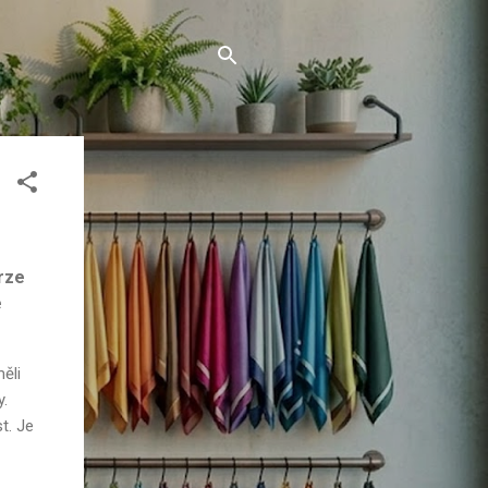
rze
é
měli
y.
t. Je