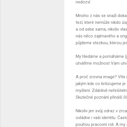
nedozví.
Mnoho z nás se snaží doka
tezí, které nemůže nikdo ús
a od sebe sama, nikoliv vla
nás něco zajímavého a orig
půjdeme stezkou, kterou ješ
My hledáme a pomáháme (po)o
utváříme možnost Vám utvář
A proč zrovna image? Víte 
jakým kde co kritizujeme je 
myšlení. Zdánlivě neřešiteln
Skutečné poznání přináší č
Nikoliv jen svůj odraz v zrca
ovládne i vaši identitu. Ča
pouhou pracovní roli. A my 