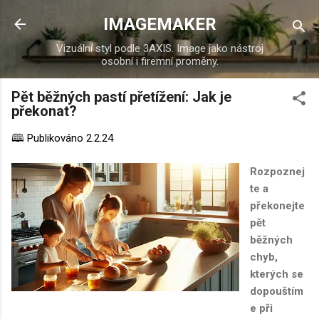
Přeskočit na hlavní obsah
IMAGEMAKER
Vizuální styl podle 3AXIS. Image jako nástroj
osobní i firemní proměny.
Pět běžných pastí přetížení: Jak je
překonat?
🕮 Publikováno
2.2.24
Rozpoznej
te a
překonejte
pět
běžných
chyb,
kterých se
dopouštím
e při