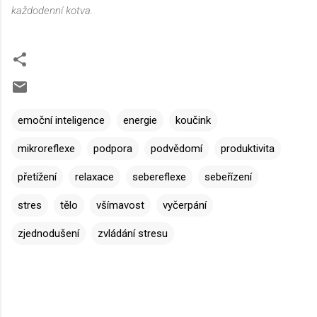
každodenní kotva.
emoční inteligence
energie
koučink
mikroreflexe
podpora
podvědomí
produktivita
přetížení
relaxace
sebereflexe
sebeřízení
stres
tělo
všímavost
vyčerpání
zjednodušení
zvládání stresu
K
o
m