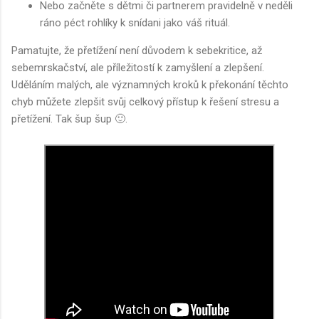
Nebo začněte s dětmi či partnerem pravidelně v neděli
ráno péct rohlíky k snídani jako váš rituál.
Pamatujte, že přetížení není důvodem k sebekritice, až
sebemrskačství, ale příležitostí k zamyšlení a zlepšení.
Uděláním malých, ale významných kroků k překonání těchto
chyb můžete zlepšit svůj celkový přístup k řešení stresu a
přetížení. Tak šup šup 🙂.