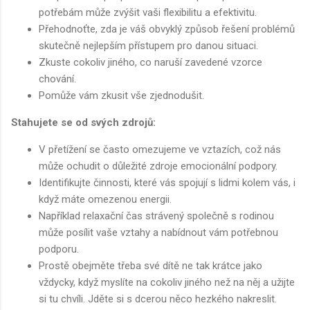
potřebám může zvýšit vaši flexibilitu a efektivitu.
Přehodnoťte, zda je váš obvyklý způsob řešení problémů
skutečně nejlepším přístupem pro danou situaci.
Zkuste cokoliv jiného, co naruší zavedené vzorce
chování.
Pomůže vám zkusit vše zjednodušit.
Stahujete se od svých zdrojů:
V přetížení se často omezujeme ve vztazích, což nás
může ochudit o důležité zdroje emocionální podpory.
Identifikujte činnosti, které vás spojují s lidmi kolem vás, i
když máte omezenou energii.
Například relaxační čas strávený společně s rodinou
může posílit vaše vztahy a nabídnout vám potřebnou
podporu.
Prostě obejměte třeba své dítě ne tak krátce jako
vždycky, když myslíte na cokoliv jiného než na něj a užijte
si tu chvíli. Jděte si s dcerou něco hezkého nakreslit.