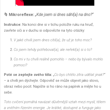
🌀
Mikroreflexe:
„Kde jsem si dnes sáhl(a) na dno?“
Instrukce:
Na konci dne si v tichu položte ruku na hruď,
zavřete oči a v duchu si odpovězte na tyto otázky:
V jaké chvíli jsem dnes cítil(a), že už je toho moc?
Co jsem tehdy potřeboval(a), ale neřekl(a) si o to?
Co mi v tu chvíli reálně pomohlo – nebo by bývalo mohlo
pomoci?
Poté se zeptejte svého těla:
„
Co bys chtělo zítra udělat jinak?
“
– a chvíli jen dýchejte. Odpověď se může objevit jako slovo,
obraz nebo pocit. Napište si ho ráno na papírek a mějte ho u
sebe.
Toto cvičení pomáhá navázat důvěrnější vztah mezi myslí, tělem
a vnitřním řízením energie. Je krátké, dostupné a funguje jako