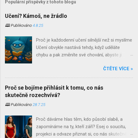
Populární příspěvky z tohoto blogu
Učení? Kámoš, ne žrádlo
🕮 Publikováno
4.8.25
Proč je každodenní učení silnější než si myslíme
Učení obvykle nastává tehdy, když uděláte
chybu a pak změníte své chování, abyste ji
neopakovali. Učení je jedním z těch slov, která si
ČTĚTE VÍCE »
při jejich vyslovení ostatní spojují s čímsi
strukturovaným, oficiálním a až znepokojivě
systematickým. Jsou to povětšinou místa
Proč se bojíme přihlásit k tomu, co nás
našeho dětství. Školní lavice, tabule a křída,
skutečně rozechvívá?
přezdívky učitelů a bohužel často ještě stále
🕮 Publikováno
28.7.25
přítomný zápas s biflováním . S trochou
nadsázky bychom mohli říct, že pro některé
Proč dáváme hlas těm, kdo působí slabě, a
skončí učení ve chvíli, kdy si naposledy nasadí
zapomínáme na ty, kteří září? Esej o soucitu,
promoční střapce. Co když je to ale přesně
projekci a odvaze přiznat si, co nás skutečně
naopak? Co když se to nejpodstatnější