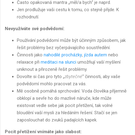
Často opakovaná mantra „měl/a bych“ je naprd.
Jen prodlužuje vaši cestu k tomu, co stejně přijde. K
rozhodnutí.
Nevyužíváte své podvědomí:
Používání podvědomí může být účinným způsobem, jak
řešit problémy bez vyčerpávajícího soustředění.
Činnosti jako
nahodilé procházky
,
jízda autem
nebo
relaxace při
meditaci na slunci
umožňují vaší myšlení
uniknout a přirozeně řešit problémy.
Dovolte si čas pro tyto „
zbytečné
“ činnosti, aby vaše
podvědomí mohlo pracovat za vás.
Mě osobně pomáhá sprchování. Voda člověka příjemně
obklopí a sevře ho do mazlivé náruče, kde může
existovat vedle sebe jak pocit přetížení, tak volné
bloudění vaší mysli za hledáním řešení. Stačí se jen
zaposlouchat do zvuků padajících kapek.
Pocit přetížení vnímáte jako slabost: