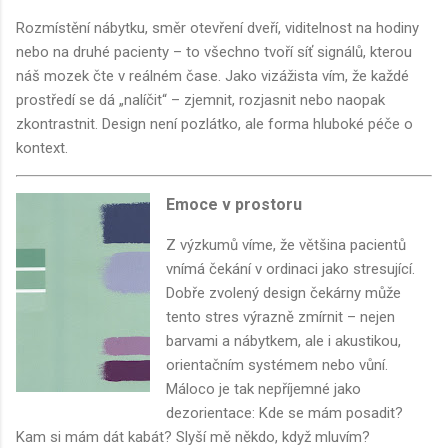
Rozmístění nábytku, směr otevření dveří, viditelnost na hodiny
nebo na druhé pacienty – to všechno tvoří síť signálů, kterou
náš mozek čte v reálném čase. Jako vizážista vím, že každé
prostředí se dá „nalíčit“ – zjemnit, rozjasnit nebo naopak
zkontrastnit. Design není pozlátko, ale forma hluboké péče o
kontext.
Emoce v prostoru
Z výzkumů víme, že většina pacientů
vnímá čekání v ordinaci jako stresující.
Dobře zvolený design čekárny může
tento stres výrazně zmírnit – nejen
barvami a nábytkem, ale i akustikou,
orientačním systémem nebo vůní.
Máloco je tak nepříjemné jako
dezorientace: Kde se mám posadit?
Kam si mám dát kabát? Slyší mě někdo, když mluvím?