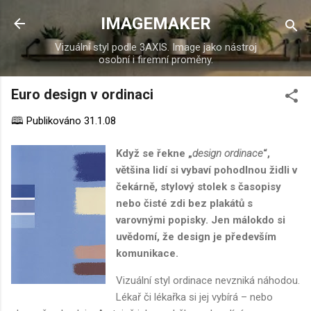
Přeskočit na hlavní obsah
IMAGEMAKER
Vizuální styl podle 3AXIS. Image jako nástroj
osobní i firemní proměny.
Euro design v ordinaci
🕮 Publikováno
31.1.08
Když se řekne „
design ordinace
“,
většina lidí si vybaví pohodlnou židli v
čekárně, stylový stolek s časopisy
nebo čisté zdi bez plakátů s
varovnými popisky. Jen málokdo si
uvědomí, že design je především
komunikace.
Vizuální styl ordinace nevzniká náhodou.
Lékař či lékařka si jej vybírá – nebo