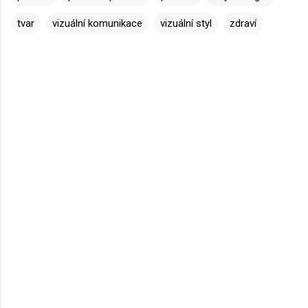
tvar
vizuální komunikace
vizuální styl
zdraví
K
o
m
e
n
t
á
ř
e