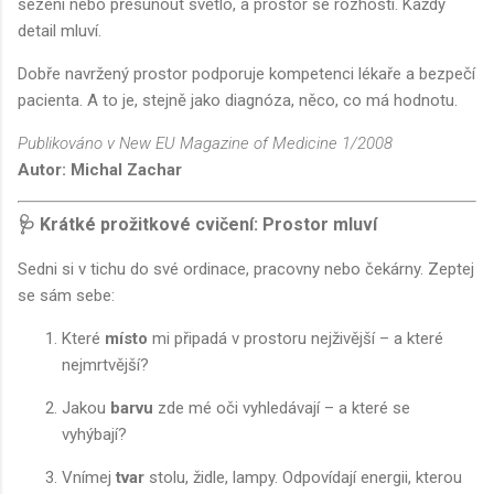
sezení nebo přesunout světlo, a prostor se rozhostí. Každý
detail mluví.
Dobře navržený prostor podporuje kompetenci lékaře a bezpečí
pacienta. A to je, stejně jako diagnóza, něco, co má hodnotu.
Publikováno v New EU Magazine of Medicine 1/2008
Autor: Michal Zachar
🩺
Krátké prožitkové cvičení: Prostor mluví
Sedni si v tichu do své ordinace, pracovny nebo čekárny. Zeptej
se sám sebe:
Které
místo
mi připadá v prostoru nejživější – a které
nejmrtvější?
Jakou
barvu
zde mé oči vyhledávají – a které se
vyhýbají?
Vnímej
tvar
stolu, židle, lampy. Odpovídají energii, kterou