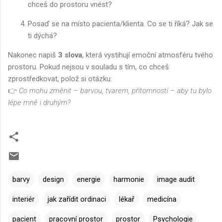
chceš do prostoru vnést?
Posaď se na místo pacienta/klienta. Co se ti říká? Jak se
ti dýchá?
Nakonec napiš
3 slova
, která vystihují emoční atmosféru tvého
prostoru. Pokud nejsou v souladu s tím, co chceš
zprostředkovat, polož si otázku:
👉
Co mohu změnit – barvou, tvarem, přítomností – aby tu bylo
lépe mně i druhým?
barvy
design
energie
harmonie
image audit
interiér
jak zařídit ordinaci
lékař
medicína
pacient
pracovní prostor
prostor
Psychologie