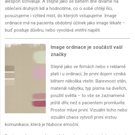
alespoň schvaluje. A stejně jako se během dne díváme na
oblečení druhých lidí a hodnotíme, co o sobě chtějí říci,
posuzujeme i vzhled míst, do kterých vstupujeme. Image
ordinace má na pacienta obdobný účinek jako image lékaře –
buď posiluje důvěru, nebo vyvolává vnitřní napětí.
Image ordinace je součástí vaší
značky
Stejně jako ve firmách nebo v reklamě
platí i u ordinací, že první dojem vzniká
během několika vteřin. Barevnost stěn,
materiál nábytku, typ písma na dveřích,
použití světla – to vše se zaznamená
ještě dřív, než s pacientem promluvíte.
Prostor mluví první. Vizuální ticho nebo
vizuální chaos vytvoří první vrstvu
komunikace, která je hluboce emoční.