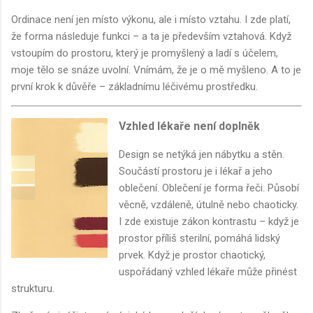
Ordinace není jen místo výkonu, ale i místo vztahu. I zde platí,
že forma následuje funkci – a ta je především vztahová. Když
vstoupím do prostoru, který je promyšlený a ladí s účelem,
moje tělo se snáze uvolní. Vnímám, že je o mě myšleno. A to je
první krok k důvěře – základnímu léčivému prostředku.
Vzhled lékaře není doplněk
Design se netýká jen nábytku a stěn.
Součástí prostoru je i lékař a jeho
oblečení. Oblečení je forma řeči. Působí
věcně, vzdáleně, útulně nebo chaoticky.
I zde existuje zákon kontrastu – když je
prostor příliš sterilní, pomáhá lidský
prvek. Když je prostor chaotický,
uspořádaný vzhled lékaře může přinést
strukturu.