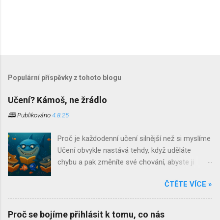
Populární příspěvky z tohoto blogu
Učení? Kámoš, ne žrádlo
🕮 Publikováno
4.8.25
Proč je každodenní učení silnější než si myslíme
Učení obvykle nastává tehdy, když uděláte
chybu a pak změníte své chování, abyste ji
neopakovali. Učení je jedním z těch slov, která si
ČTĚTE VÍCE »
při jejich vyslovení ostatní spojují s čímsi
strukturovaným, oficiálním a až znepokojivě
systematickým. Jsou to povětšinou místa
Proč se bojíme přihlásit k tomu, co nás