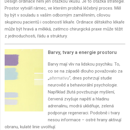
Design ordinace není jen otázkou vkusu. Je to otázka strategie.
Prostor vytváří rámec, ve kterém probíhá léčebný proces. Měl
by být v souladu s vaším odborným zaměřením, cílovou
skupinou pacientů i osobností lékaře. Ordinace dětského lékaře
může být hravá a měkká, zatímco chirurgická praxe může těžit
z jednoduchosti, řádu a struktury.
Barvy, tvary a energie prostoru
Barvy mají vliv na lidskou psychiku. To,
co se na západě dlouho považovalo za
„
alternativu
“, dnes potvrzují studie
neurověd a behaviorální psychologie.
Například žlutá povzbuzuje myšlení,
červená zvyšuje napětí a hladinu
adrenalinu, modrá uklidňuje, zelená
podporuje regeneraci. Podobně i tvary
nesou informace – ostré hrany aktivují
obranu, kulaté linie uvolňují.