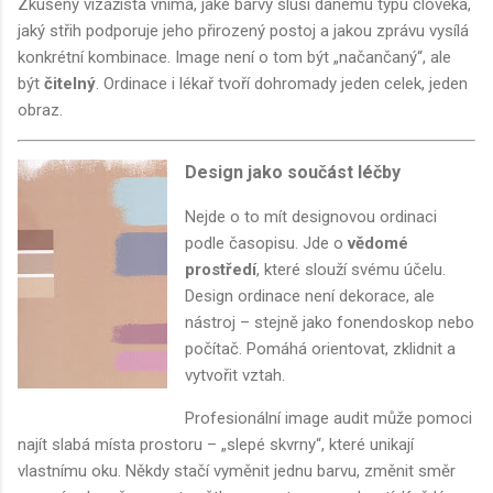
Zkušený vizážista vnímá, jaké barvy sluší danému typu člověka,
jaký střih podporuje jeho přirozený postoj a jakou zprávu vysílá
konkrétní kombinace. Image není o tom být „načančaný“, ale
být
čitelný
. Ordinace i lékař tvoří dohromady jeden celek, jeden
obraz.
Design jako součást léčby
Nejde o to mít designovou ordinaci
podle časopisu. Jde o
vědomé
prostředí
, které slouží svému účelu.
Design ordinace není dekorace, ale
nástroj – stejně jako fonendoskop nebo
počítač. Pomáhá orientovat, zklidnit a
vytvořit vztah.
Profesionální image audit může pomoci
najít slabá místa prostoru – „slepé skvrny“, které unikají
vlastnímu oku. Někdy stačí vyměnit jednu barvu, změnit směr