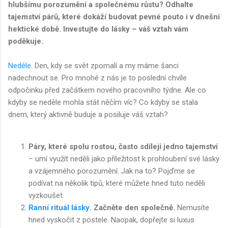
hlubšímu porozumění a společnému růstu? Odhalte
tajemství párů, které dokáží budovat pevné pouto i v dnešní
hektické době. Investujte do lásky – váš vztah vám
poděkuje.
Neděle
. Den, kdy se svět zpomalí a my máme šanci
nadechnout se. Pro mnohé z nás je to poslední chvíle
odpočinku před začátkem nového pracovního týdne. Ale co
kdyby se neděle mohla stát něčím víc? Co kdyby se stala
dnem, který aktivně buduje a posiluje váš vztah?
Páry, které spolu rostou, často sdílejí jedno tajemství
– umí využít neděli jako příležitost k prohloubení své lásky
a vzájemného porozumění. Jak na to? Pojďme se
podívat na několik tipů, které můžete hned tuto neděli
vyzkoušet.
Ranní rituál lásky
. Začněte den společně.
Nemusíte
hned vyskočit z postele. Naopak, dopřejte si luxus