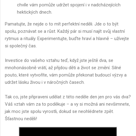
chvíle vám pomůže udržet spojení i v nadcházejících
hektických dnech.
Pamatujte, že nejde o to mít perfektní neděli. Jde o to být
spolu, poznávat se a růst. Každý pár si musí najít svůj vlastní
rytmus a rituály. Experimentujte, buďte hraví a hlavně – užívejte
si společný čas.
Investice do vašeho vztahu teď, když jste ještě dva, se
mnohonásobně vrátí, až přijdou děti a život se změní. Silné
pouto, které vytvoříte, vám pomůže překonat budoucí výzvy a
udržet lásku živou i v náročných časech.
Tak co, jste připraveni udělat z této neděle den jen pro vás dva?
Váš vztah vám za to poděkuje – a vy si možná ani nevšimnete,
jak moc jste spolu vyrostli, dokud se neohlédnete zpět.
Šťastnou neděli!