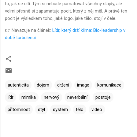
to, jak se cítí. Tým si nebude pamatovat všechny slajdy, ale
velmi přesně si zapamatuje pocit, který z něj měl. A právě ten
pocit je výsledkem toho, jaké logo, jaké tělo, stojí v čele.
👉 Navazuje na článek:
Lídr, který drží klima: Bio-leadership v
době turbulencí
.
autenticita
dojem
držení
image
komunikace
lídr
mimika
nervový
neverbální
postoje
přítomnost
styl
systém
tělo
video
K
o