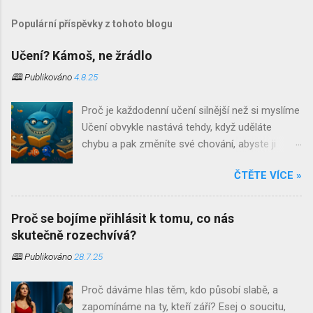
Populární příspěvky z tohoto blogu
Učení? Kámoš, ne žrádlo
🕮 Publikováno
4.8.25
Proč je každodenní učení silnější než si myslíme
Učení obvykle nastává tehdy, když uděláte
chybu a pak změníte své chování, abyste ji
neopakovali. Učení je jedním z těch slov, která si
ČTĚTE VÍCE »
při jejich vyslovení ostatní spojují s čímsi
strukturovaným, oficiálním a až znepokojivě
systematickým. Jsou to povětšinou místa
Proč se bojíme přihlásit k tomu, co nás
našeho dětství. Školní lavice, tabule a křída,
skutečně rozechvívá?
přezdívky učitelů a bohužel často ještě stále
🕮 Publikováno
28.7.25
přítomný zápas s biflováním . S trochou
nadsázky bychom mohli říct, že pro některé
Proč dáváme hlas těm, kdo působí slabě, a
skončí učení ve chvíli, kdy si naposledy nasadí
zapomínáme na ty, kteří září? Esej o soucitu,
promoční střapce. Co když je to ale přesně