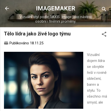
Přeskočit na hlavní obsah
IMAGEMAKER
Vizuální styl podle 3AXIS. Image jako nástroj
osobní i firemní proměny.
Tělo lídra jako živé logo týmu
🕮 Publikováno
18.11.25
Vizuální
dojem lídra
se obvykle
řeší v rovině
oblečení,
barev a
stylu. To
všechno má
smysl, ale