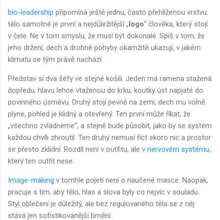
bio-leadership
připomíná ještě jednu, často přehlíženou vrstvu:
tělo samotné je první a nejdůležitější „
logo
“ člověka, který stojí
v čele. Ne v tom smyslu, že musí být dokonalé. Spíš v tom, že
jeho držení, dech a drobné pohyby okamžitě ukazují, v jakém
klimatu se tým právě nachází.
Představ si dva šéfy ve stejné košili. Jeden má ramena stažená
dopředu, hlavu lehce vtaženou do krku, koutky úst napjaté do
povinného úsměvu. Druhý stojí pevně na zemi, dech mu volně
plyne, pohled je klidný a otevřený. Ten první může říkat, že
„všechno zvládneme“, a stejně bude působit, jako by se systém
každou chvíli zhroutil. Ten druhý nemusí říct skoro nic a prostor
se přesto zklidní. Rozdíl není v outfitu, ale v
nervovém systému
,
který ten outfit nese.
Image-making
v tomhle pojetí není o naučené masce. Naopak,
pracuje s tím, aby tělo, hlas a slova byly co nejvíc v souladu.
Styl oblečení je důležitý, ale bez regulovaného těla se z něj
stává jen sofistikovanější brnění.