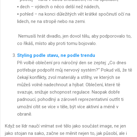
▪️ dech – výdech o něco delší než nádech,
▪️ pohled – na konci důležitých vět krátké spočinutí očí na
lidech, ne na stropě nebo na zemi.
Nemusíš hrát divadlo, jen dovol tělu, aby podporovalo to,
co říkáš, místo aby proti tomu bojovalo.
Styling podle stavu, ne podle trendu
Při volbě oblečení pro náročný den se zeptej: „Co dnes
potřebuje podpořit můj nervový systém?“ Pokud víš, že tě
čekají konflikty, zvol materiály a střihy, ve kterých se
můžeš volně nadechnout a hýbat. Oblečení, které tě
svazuje, snižuje schopnost regulace. Naopak dobře
padnoucí, pohodlný a zároveň reprezentativní outfit ti
umožní cítit se více v těle, být více aktivní a méně v
obraně.
Když se lídr naučí vnímat své tělo jako součást image, ne jen
jako stojan na sako, začne se měnit nejen to, jak působí, ale i