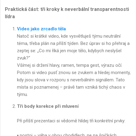
Praktická část: tři kroky k neverbální transparentnosti
lídra
Video jako zrcadlo těla
Natoč si krátké video, kde vysvětluješ týmu neutrální
téma, třeba plán na příští týden. Bez úprav si ho přehraj a
zeptej se: „Co mi říká jen moje tělo, kdybych neslyšel
zvuk?“
Všímej si držení hlavy, ramen, tempa gest, výrazu očí.
Potom si video pusť znovu se zvukem a hledej momenty,
kdy jsou slova v rozporu s neverbálním signálem. Tato
místa si poznamenej – právě tam vzniká tichý chaos v
týmu.
Tři body korekce při mluvení
Při příští prezentaci si vědomě hlídej tři konkrétní prvky:
▪️ postoj – váha v obou chodidlech, ne na špičkách,