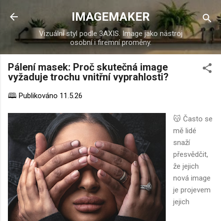
Přeskočit na hlavní obsah
IMAGEMAKER
Vizuální styl podle 3AXIS. Image jako nástroj
osobní i firemní proměny.
Pálení masek: Proč skutečná image
vyžaduje trochu vnitřní vyprahlosti?
🕮 Publikováno
11.5.26
😽 Často se
mě lidé
snaží
přesvědčit,
že jejich
nová image
je projevem
jejich