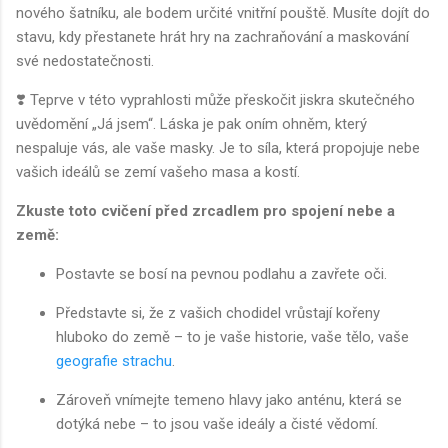
nového šatníku, ale bodem určité vnitřní pouště. Musíte dojít do
stavu, kdy přestanete hrát hry na zachraňování a maskování
své nedostatečnosti.
❣️ Teprve v této vyprahlosti může přeskočit jiskra skutečného
uvědomění „Já jsem“. Láska je pak oním ohněm, který
nespaluje vás, ale vaše masky. Je to síla, která propojuje nebe
vašich ideálů se zemí vašeho masa a kostí.
Zkuste toto cvičení před zrcadlem pro spojení nebe a
země:
Postavte se bosí na pevnou podlahu a zavřete oči.
Představte si, že z vašich chodidel vrůstají kořeny
hluboko do země – to je vaše historie, vaše tělo, vaše
geografie strachu
.
Zároveň vnímejte temeno hlavy jako anténu, která se
dotýká nebe – to jsou vaše ideály a čisté vědomí.