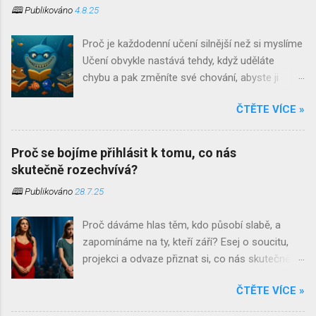
🕮 Publikováno
4.8.25
Proč je každodenní učení silnější než si myslíme
Učení obvykle nastává tehdy, když uděláte
chybu a pak změníte své chování, abyste ji
neopakovali. Učení je jedním z těch slov, která si
ČTĚTE VÍCE »
při jejich vyslovení ostatní spojují s čímsi
strukturovaným, oficiálním a až znepokojivě
systematickým. Jsou to povětšinou místa
Proč se bojíme přihlásit k tomu, co nás
našeho dětství. Školní lavice, tabule a křída,
skutečně rozechvívá?
přezdívky učitelů a bohužel často ještě stále
🕮 Publikováno
28.7.25
přítomný zápas s biflováním . S trochou
nadsázky bychom mohli říct, že pro některé
Proč dáváme hlas těm, kdo působí slabě, a
skončí učení ve chvíli, kdy si naposledy nasadí
zapomínáme na ty, kteří září? Esej o soucitu,
promoční střapce. Co když je to ale přesně
projekci a odvaze přiznat si, co nás skutečně
naopak? Co když se to nejpodstatnější
oslovuje. Byla jednou jedna dívka, která se
začínáme učit až ve chvíli, kdy opustíme
ČTĚTE VÍCE »
vytrácela. Ne ze světa, ale z pozornosti.
učebny? Inu, každý den vstřebáváme nové
Navenek působila silně, elegantně, přirozeně.
informace. Učíme se neustále a většinu z toho