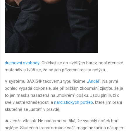
duchovní svobody
. Oblékají se do světlých barev, nosí éterické
materiály a tváří se, že se jich přízemní realita netýká.
V systému 3AXIS® takovému typu říkáme „
Anděl
“. Na první
pohled vypadá dokonale, ale při bližším zkoumání zjistíte, že je
to jen maska nasazená na „mokrém“ došku. Jsou plní iluzí o
své vlastní vznešenosti a
narcistických potřeb
, které jim brání
skutečně se „ustát“ v pravdě.
🔥 Jenže víte jak. Ne nadarmo se říká, že vyschlý došek hoří
nejlépe. Skutečná transformace vaší image nezačíná nákupem