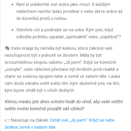
Nyní si uvědomte své srdce jako most. S každým
nádechem nechte lásku protékat z nebe skrze srdce až
do konečků prstů u nohou.
Otevřete oči a podívejte se na sebe. Kým jste, když
odložíte potřebu vypadat „spirituálně“ nebo „úspěšně“?
🎭 Vaše image by neměla být kulisou, která zakrývá vaši
neschopnost být v jednotě se životem. Měla by být
srozumitelnou stopou vašeho „Já jsem“. Když se konečně
„ustojíte“, vaše oblečení přestane být brněním proti realitě a
stane se oslavou spojení nebe a země ve vašem těle. Láska
vám dodá odvahu svítit světu tím, kým skutečně jste, ne tím,
kým byste chtěli být v očích druhých.
Kterou masku jste dnes ochotni hodit do ohně, aby vaše vnitřní
světlo mohlo konečně prozářit váš vzhled?
👉 Navazuje na článek:
Ustát své „Já jsem“: Když se nebe
dotkne země v našem těle