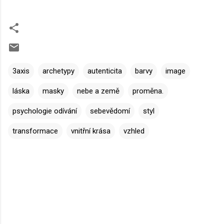
3axis
archetypy
autenticita
barvy
image
láska
masky
nebe a země
proměna.
psychologie odívání
sebevědomí
styl
transformace
vnitřní krása
vzhled
K
o
m
e
n